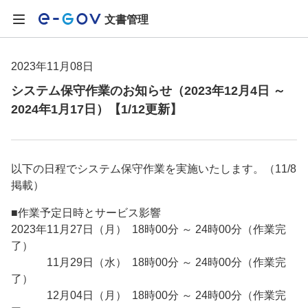
文書管理
2023年11月08日
システム保守作業のお知らせ（2023年12月4日 ～
2024年1月17日）【1/12更新】
以下の日程でシステム保守作業を実施いたします。（11/8
掲載）
■作業予定日時とサービス影響
2023年11月27日（月） 18時00分 ～ 24時00分（作業完
了）
11月29日（水） 18時00分 ～ 24時00分（作業完
了）
12月04日（月） 18時00分 ～ 24時00分（作業完